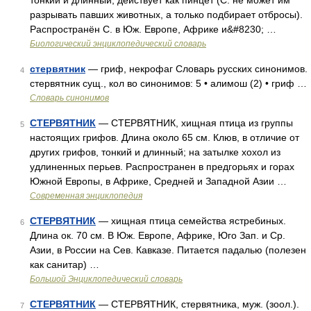
тонкий и длинный, действует как пинцет (С. не может им
разрывать павших животных, а только подбирает отбросы).
Распространён С. в Юж. Европе, Африке и&#8230; …
Биологический энциклопедический словарь
стервятник
— гриф, некрофаг Словарь русских синонимов.
4
стервятник сущ., кол во синонимов: 5 • алимош (2) • гриф …
Словарь синонимов
СТЕРВЯТНИК
— СТЕРВЯТНИК, хищная птица из группы
5
настоящих грифов. Длина около 65 см. Клюв, в отличие от
других грифов, тонкий и длинный; на затылке хохол из
удлиненных перьев. Распространен в предгорьях и горах
Южной Европы, в Африке, Средней и Западной Азии …
Современная энциклопедия
СТЕРВЯТНИК
— хищная птица семейства ястребиных.
6
Длина ок. 70 см. В Юж. Европе, Африке, Юго Зап. и Ср.
Азии, в России на Сев. Кавказе. Питается падалью (полезен
как санитар) …
Большой Энциклопедический словарь
СТЕРВЯТНИК
— СТЕРВЯТНИК, стервятника, муж. (зоол.).
7