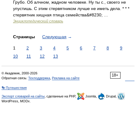
Грубо. Об алчном, жадном человеке. Ну ты с., своего не
упустишь. С этим стервятником лучше не иметь дела. * * *
стервятник хищная птица семейства&#8230; …
Энциклопедический словарь
Страницы
Следующая
→
1
2
3
4
5
6
7
8
9
10
11
12
13
© Академик, 2000-2026
18+
Обратная связь:
Техподдержка
,
Реклама на сайте
👣 Путешествия
Экспорт словарей на сайты
, сделанные на PHP,
Joomla,
Drupal,
WordPress, MODx.