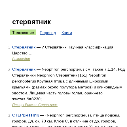
стервятник
Толкование
Перевод
Книги
Стервятник
— ? Стервятник Научная классификация
1
Царство …
Википедия
Стервятник
— Neophron percnopterus см. также 7.1.14. Род
2
Стервятники Neophron Стервятник [161] Neophron
percnopterus Крупная птица с длинными широкими
крыльями (размах около полутора метров) и клиновидным
хвостом. Лицевая часть головы голая, оранжево
желтая,&#8230; …
Птицы России. Справочник
СТЕРВЯТНИК
— (Neophron percnopterus), птица подсем.
3
грифов. Дл. ок. 70 см. Клюв С, в отличие от др. грифов,