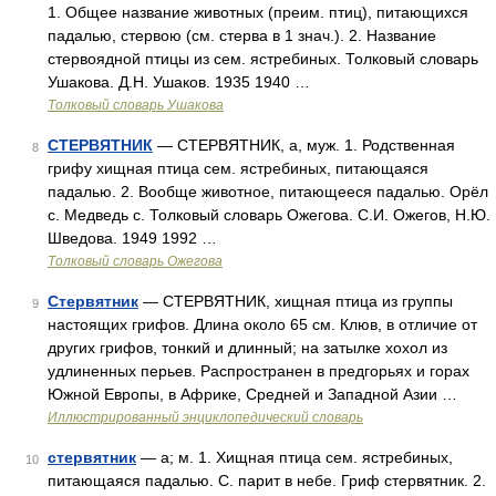
1. Общее название животных (преим. птиц), питающихся
падалью, стервою (см. стерва в 1 знач.). 2. Название
стервоядной птицы из сем. ястребиных. Толковый словарь
Ушакова. Д.Н. Ушаков. 1935 1940 …
Толковый словарь Ушакова
СТЕРВЯТНИК
— СТЕРВЯТНИК, а, муж. 1. Родственная
8
грифу хищная птица сем. ястребиных, питающаяся
падалью. 2. Вообще животное, питающееся падалью. Орёл
с. Медведь с. Толковый словарь Ожегова. С.И. Ожегов, Н.Ю.
Шведова. 1949 1992 …
Толковый словарь Ожегова
Стервятник
— СТЕРВЯТНИК, хищная птица из группы
9
настоящих грифов. Длина около 65 см. Клюв, в отличие от
других грифов, тонкий и длинный; на затылке хохол из
удлиненных перьев. Распространен в предгорьях и горах
Южной Европы, в Африке, Средней и Западной Азии …
Иллюстрированный энциклопедический словарь
стервятник
— а; м. 1. Хищная птица сем. ястребиных,
10
питающаяся падалью. С. парит в небе. Гриф стервятник. 2.